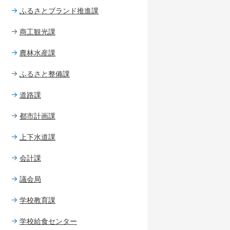
ふるさとブランド推進課
商工観光課
農林水産課
ふるさと整備課
道路課
都市計画課
上下水道課
会計課
議会局
学校教育課
学校給食センター