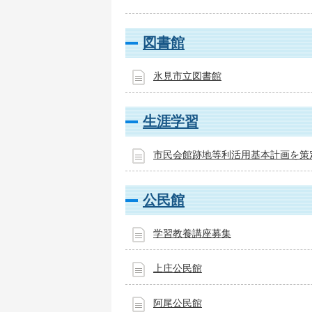
図書館
氷見市立図書館
生涯学習
市民会館跡地等利活用基本計画を策
公民館
学習教養講座募集
上庄公民館
阿尾公民館