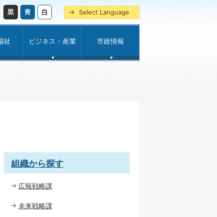
Select Language
福祉
ビジネス・産業
市政情報
組織から探す
広報戦略課
未来戦略課