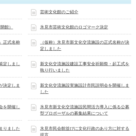
芸術文化館のご紹介
日開館）
氷見市芸術文化館のロゴマーク決定
」正式名称
（仮称）氷見市新文化交流施設の正式名称が決
定しました
策定しまし
新文化交流施設建設工事安全祈願祭・起工式を
執り行いました
が決定しま
新文化交流施設実施設計市民説明会を開催しま
した
会を開催し
氷見市新文化交流施設民間活力導入に係る公募
型プロポーザルの募集結果について
まりました
氷見市民会館並びに文化行政のあり方に対する
提言