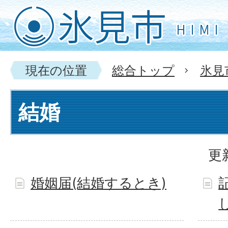
現在の位置
総合トップ
氷見
結婚
更
婚姻届(結婚するとき)