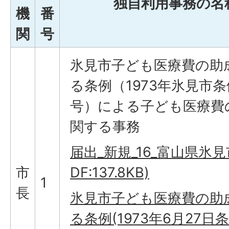
独自利用事務の名
機
番
関
号
氷見市子ども医療費の助
る条例（1973年氷見市条
号）による子ども医療費
関する事務
届出_新規_16_富山県氷見市_
市
DF:137.8KB)
1
長
氷見市子ども医療費の助
る条例(1973年6月27日