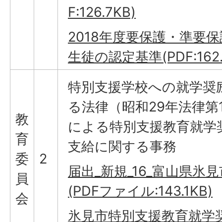
F:126.7KB)
2018年度要保護・準要
生徒の認定基準(PDF:162.
特別支援学校への就学奨
る法律（昭和29年法律第1
教
による特別支援教育就学
育
支給に関する事務
委
2
届出_新規_16_富山県氷見市
員
(PDFファイル:143.1KB)
会
氷見市特別支援教育就学