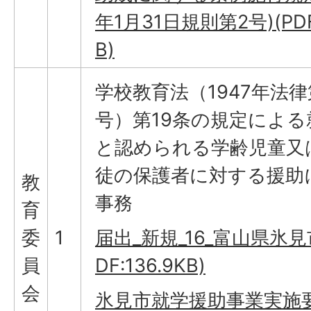
年1月31日規則第2号)(PDF
B)
学校教育法（1947年法律
号）第19条の規定による
と認められる学齢児童又
徒の保護者に対する援助
教
事務
育
委
1
届出_新規_16_富山県氷見市
員
DF:136.9KB)
会
氷見市就学援助事業実施要