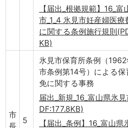
【届出_根拠規範】16_富
市_1_4 氷見市妊産婦医
に関する条例施行規則(PDF:
KB)
氷見市保育所条例（196
市条例第14号）による保
免に関する事務
届出_新規_16_富山県氷見市
DF:177.8KB)
市
5
【届出_条例】16_富山県
長