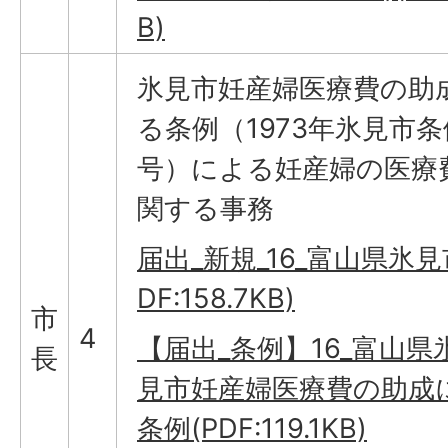
B)
氷見市妊産婦医療費の助
る条例（1973年氷見市条
号）による妊産婦の医療
関する事務
届出_新規_16_富山県氷見市_
DF:158.7KB)
市
4
【届出_条例】16_富山県
長
見市妊産婦医療費の助成
条例(PDF:119.1KB)