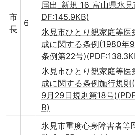
届出_新規_16_富山県氷見市
市
DF:145.9KB)
6
長
氷見市ひとり親家庭等医
成に関する条例(1980年9
条例第22号)(PDF:138.3K
氷見市ひとり親家庭等医
成に関する条例施行規則(1
9月29日規則第18号)(PDF
B)
氷見市重度心身障害者等