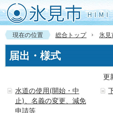
現在の位置
総合トップ
氷見
届出・様式
更
水道の使用(開始・中
止)、名義の変更、減免
申請等