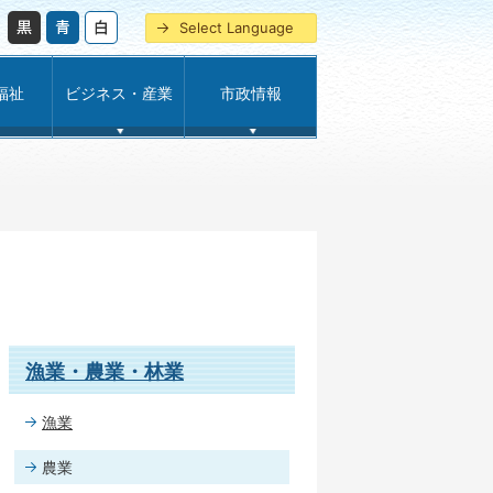
Select Language
福祉
ビジネス・産業
市政情報
漁業・農業・林業
漁業
農業