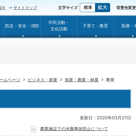
探す
サイトマップ
文字サイズ
背景色変更
市民活動・
防災・安全・消防
子育て・教育
医療・
文化活動
ームページ
ビジネス・産業
漁業・農業・林業
農業
更新日：2020年03月27日
農業施設での水難事故防止について