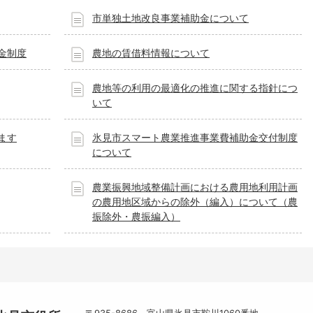
市単独土地改良事業補助金について
金制度
農地の賃借料情報について
農地等の利用の最適化の推進に関する指針につ
いて
ます
氷見市スマート農業推進事業費補助金交付制度
について
農業振興地域整備計画における農用地利用計画
の農用地区域からの除外（編入）について（農
振除外・農振編入）