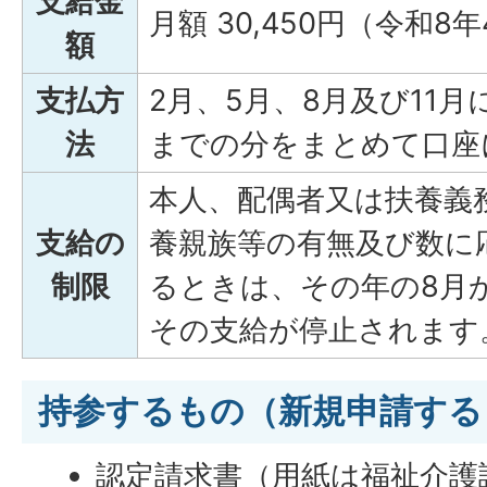
支給金
月額 30,450円（令和8
額
支払方
2月、5月、8月及び11
法
までの分をまとめて口座
本人、配偶者又は扶養義
支給の
養親族等の有無及び数に
制限
るときは、その年の8月
その支給が停止されます
持参するもの（新規申請する
認定請求書（用紙は福祉介護