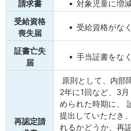
請求書
対象児童に増
受給資格
受給資格がな
喪失届
証書亡失
手当証書をな
届
原則として、内部
2年に1回など、3月
められた時期に、 
提出していただき
再認定請
れるかどうか、再