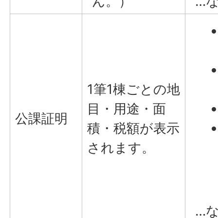
ん。）
…
1筆1棟ごとの地
目・用途・面
公課証明
積・税額が表示
されます。
…