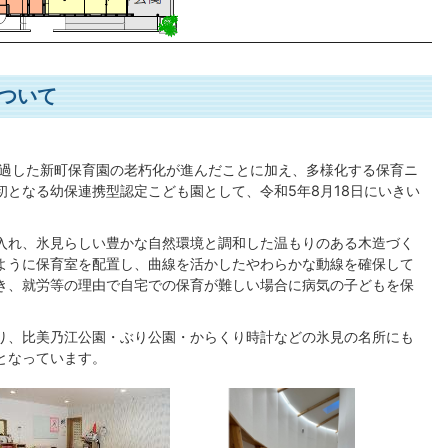
ついて
経過した新町保育園の老朽化が進んだことに加え、多様化する保育ニ
となる幼保連携型認定こども園として、令和5年8月18日にいきい
。
入れ、氷見らしい豊かな自然環境と調和した温もりのある木造づく
ように保育室を配置し、曲線を活かしたやわらかな動線を確保して
き、就労等の理由で自宅での保育が難しい場合に病気の子どもを保
り、比美乃江公園・ぶり公園・からくり時計などの氷見の名所にも
となっています。