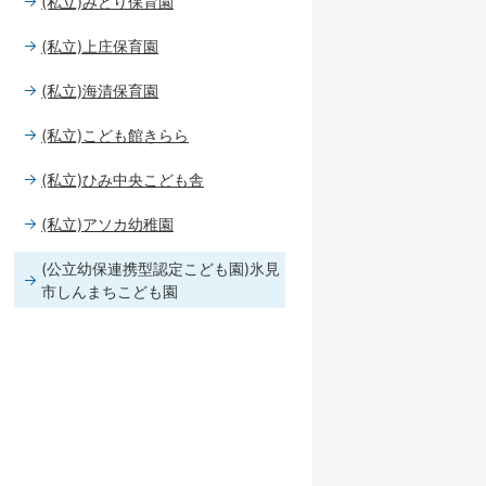
(私立)みどり保育園
(私立)上庄保育園
(私立)海清保育園
(私立)こども館きらら
(私立)ひみ中央こども舎
(私立)アソカ幼稚園
(公立幼保連携型認定こども園)氷見
市しんまちこども園