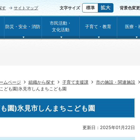
探す
サイトマップ
文字サイズ
背景色変更
市民活動・
防災・安全・消防
子育て・教育
医療・
文化活動
ームページ
組織から探す
子育て支援課
市の施設・関連施設
定こども園)氷見市しんまちこども園
ども園)氷見市しんまちこども園
更新日：2025年01月22日