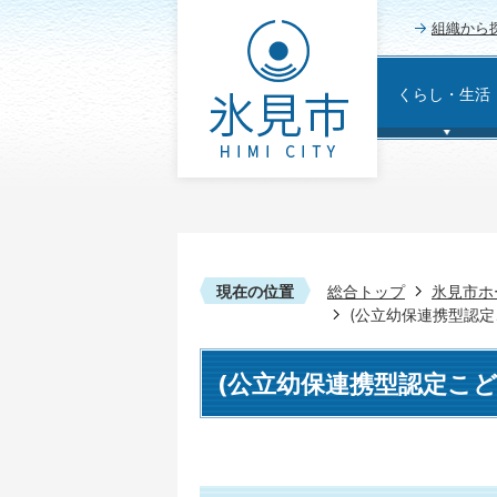
組織から
くらし・生活
現在の位置
総合トップ
氷見市ホ
(公立幼保連携型認
(公立幼保連携型認定こ