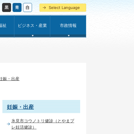
Select Language
福祉
ビジネス・産業
市政情報
妊娠・出産
妊娠・出産
氷見市コウノトリ健診（とやまプ
レ妊活健診）