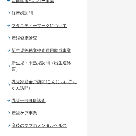
産前産後ヘルパー事業
妊産婦訪問
マタニティーマークについて
産婦健康診査
新生児等聴覚検査費用助成事業
新生児・未熟児訪問（出生連絡
票）
乳児家庭全戸訪問(こんにちは赤ち
ゃん訪問)
乳児一般健康診査
産後ケア事業
産後のママのメンタルヘルス