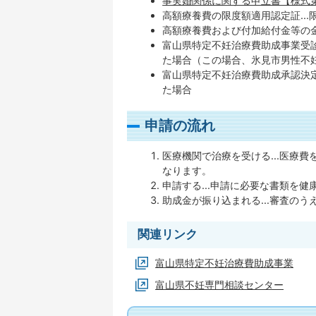
事実婚関係に関する申立書【様式第3号
高額療養費の限度額適用認定証..
高額療養費および付加給付金等の金
富山県特定不妊治療費助成事業受診
た場合（この場合、氷見市男性不
富山県特定不妊治療費助成承認決定
た場合
申請の流れ
医療機関で治療を受ける...医療
なります。
申請する...申請に必要な書類を
助成金が振り込まれる...審査の
関連リンク
富山県特定不妊治療費助成事業
富山県不妊専門相談センター