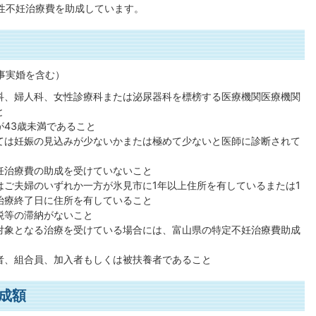
性不妊治療費を助成しています。
事実婚を含む）
科、婦人科、女性診療科または泌尿器科を標榜する医療機関医療機関
と
が43歳未満であること
ては妊娠の見込みが少ないかまたは極めて少ないと医師に診断されて
妊治療費の助成を受けていないこと
はご夫婦のいずれか一方が氷見市に1年以上住所を有しているまたは1
治療終了日に住所を有していること
税等の滞納がないこと
対象となる治療を受けている場合には、富山県の特定不妊治療費助成
者、組合員、加入者もしくは被扶養者であること
成額