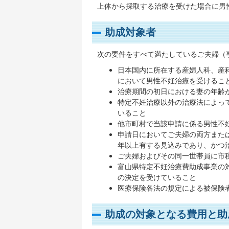
上体から採取する治療を受けた場合に男
助成対象者
次の要件をすべて満たしているご夫婦（
日本国内に所在する産婦人科、産
において男性不妊治療を受けるこ
治療期間の初日における妻の年齢
特定不妊治療以外の治療法によっ
いること
他市町村で当該申請に係る男性不
申請日においてご夫婦の両方また
年以上有する見込みであり、かつ
ご夫婦およびその同一世帯員に市
富山県特定不妊治療費助成事業の
の決定を受けていること
医療保険各法の規定による被保険
助成の対象となる費用と助