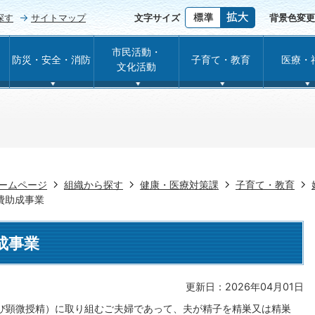
探す
サイトマップ
文字サイズ
背景色変更
市民活動・
防災・安全・消防
子育て・教育
医療・
文化活動
ームページ
組織から探す
健康・医療対策課
子育て・教育
費助成事業
成事業
更新日：2026年04月01日
び顕微授精）に取り組むご夫婦であって、夫が精子を精巣又は精巣