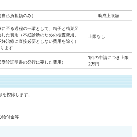
（自己負担額のみ）
助成上限額
療に至る過程の一環として、精子と精巣又
要した費用（不妊診断のための検査費用、
上限なし
不妊治療に直接必要としない費用を除く）
あります
1回の申請につき上限
業受診証明書の発行に要した費用）
2万円
額を控除します。
の給付金等