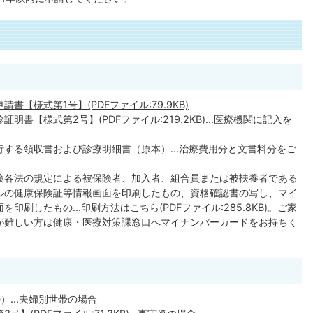
【様式第1号】(PDFファイル:79.9KB)
書【様式第2号】(PDFファイル:219.2KB)
...医療機関に記入を
する領収書および診療明細書（原本）...治療費用分と文書料分をご
険各法の規定による被保険者、加入者、組合員または被扶養者である
ルの健康保険証等情報画面を印刷したもの、資格確認書の写し、マイ
を印刷したもの...印刷方法は
こちら(PDFファイル:285.8KB)
。ご家
が難しい方は健康・医療対策課窓口へマイナンバーカードをお持ちく
...夫婦別世帯の場合