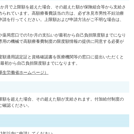
1か月で上限額を超えた場合、その超えた額が保険組合等から支給さ
められています。高額療養費該当の方は、必ず氷見市男性不妊治療
申請を行ってください。上限額および申請方法がご不明な場合は、
や薬局窓口での1か月の支払いが最初から自己負担限度額までになり
専用の機械で高額療養費制度の限度額情報の提供に同意する必要が
度額適用認定証と資格確認書を医療機関等の窓口に提出いただくと
が最初から自己負担限度額までになります。
厚生労働省ホームページ）
限額を超えた場合、その超えた額が支給されます。付加給付制度の
ご確認ください。
1年以内に申請してください。