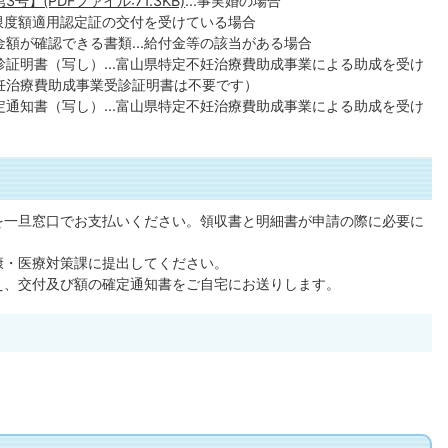
】(PDFファイル:71.3KB)
...事実婚の場合
.限度額適用認定証の交付を受けている場合
額が確認できる書類...給付金等の該当がある場合
証明書（写し）...富山県特定不妊治療費助成事業による助成を受け
妊治療費助成事業受診証明書は不要です）
通知書（写し）...富山県特定不妊治療費助成事業による助成を受け
費を一旦窓口でお支払いください。領収書と明細書が申請の際に必要に
健康・医療対策課に提出してください。
うえ、交付及び額の確定通知書をご自宅にお送りします。