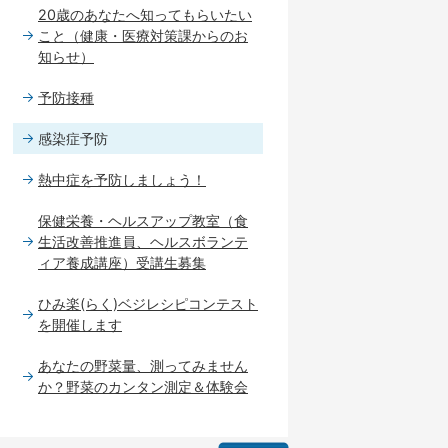
20歳のあなたへ知ってもらいたい
こと（健康・医療対策課からのお
知らせ）
予防接種
感染症予防
熱中症を予防しましょう！
保健栄養・ヘルスアップ教室（食
生活改善推進員、ヘルスボランテ
ィア養成講座）受講生募集
ひみ楽(らく)ベジレシピコンテスト
を開催します
あなたの野菜量、測ってみません
か？野菜のカンタン測定＆体験会