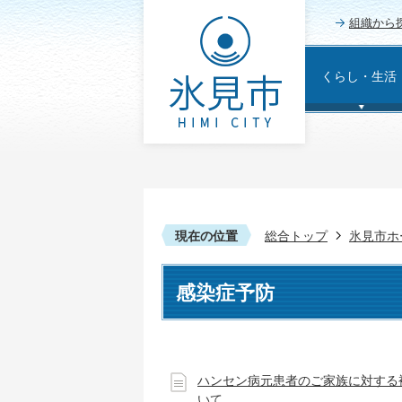
組織から
くらし・生活
現在の位置
総合トップ
氷見市ホ
感染症予防
ハンセン病元患者のご家族に対する
いて