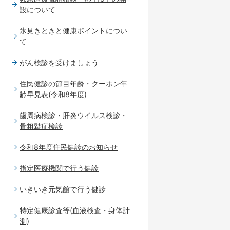
設について
氷見きときと健康ポイントについ
て
がん検診を受けましょう
住民健診の節目年齢・クーポン年
齢早見表(令和8年度)
歯周病検診・肝炎ウイルス検診・
骨粗鬆症検診
令和8年度住民健診のお知らせ
指定医療機関で行う健診
いきいき元気館で行う健診
特定健康診査等(血液検査・身体計
測)