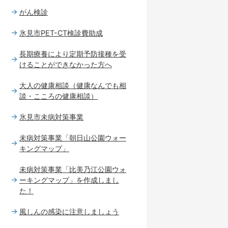
がん検診
氷見市PET-CT検診費助成
長期療養により定期予防接種を受
けることができなかった方へ
大人の健康相談（健康なんでも相
談・こころの健康相談）
氷見市未病対策事業
未病対策事業「朝日山公園ウォー
キングマップ」
未病対策事業「比美乃江公園ウォ
ーキングマップ」を作成しまし
た！
風しんの感染に注意しましょう