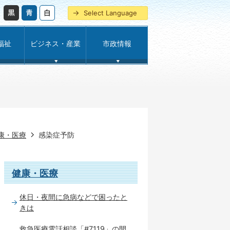
Select Language
福祉
ビジネス・産業
市政情報
康・医療
感染症予防
健康・医療
休日・夜間に急病などで困ったと
きは
救急医療電話相談「#7119」の開