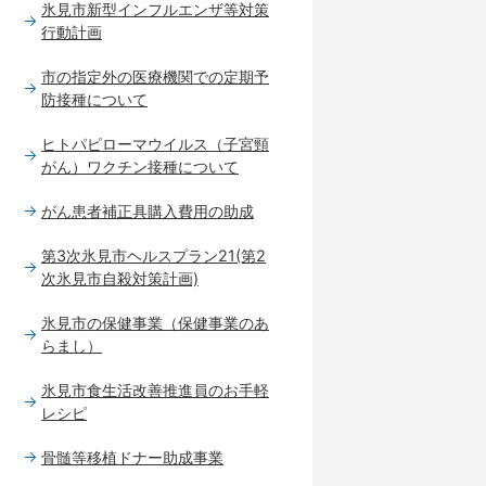
氷見市新型インフルエンザ等対策
行動計画
市の指定外の医療機関での定期予
防接種について
ヒトパピローマウイルス（子宮頸
がん）ワクチン接種について
がん患者補正具購入費用の助成
第3次氷見市ヘルスプラン21(第2
次氷見市自殺対策計画)
氷見市の保健事業（保健事業のあ
らまし）
氷見市食生活改善推進員のお手軽
レシピ
骨髄等移植ドナー助成事業