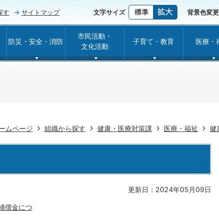
探す
サイトマップ
文字サイズ
背景色変更
市民活動・
防災・安全・消防
子育て・教育
医療・
文化活動
ームページ
組織から探す
健康・医療対策課
医療・福祉
健
更新日：2024年05月09日
補償金につ