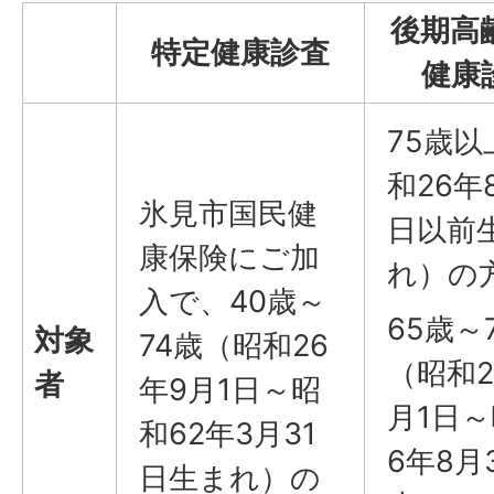
後期高
特定健康診査
健康
75歳以
和26年
氷見市国民健
日以前
康保険にご加
れ）の
入で、40歳～
65歳～
対象
74歳（昭和26
（昭和2
者
年9月1日～昭
月1日～
和62年3月31
6年8月
日生まれ）の