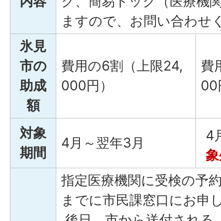
内容
ク、簡易ドック（医療機
ますので、お問い合わせ
氷見
市の
費用の6割（上限24,
費
助成
000円）
0
額
対象
4
4月～翌年3月
期間
象
指定医療機関に受検の予
までに市民課窓口にお申
後日、市から送付される