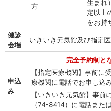
生まれ
方
定以上
をお持
健診
いきいき元気館及び指定医
会場
完全予約制と
【指定医療機関】事前に
申込
療機関に電話でお申し込
み
【いきいき元気館】事前
（74-8414）に電話また