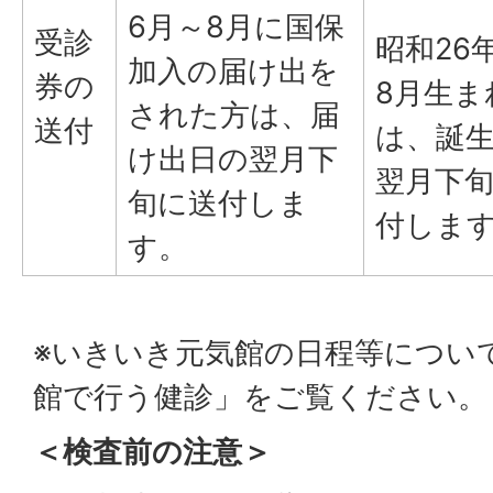
6月～8月に国保
受診
昭和26
加入の届け出を
券の
8月生ま
された方は、届
送付
は、誕
け出日の翌月下
翌月下
旬に送付しま
付しま
す。
※いきいき元気館の日程等につい
館で行う健診
」をご覧ください。
＜検査前の注意＞