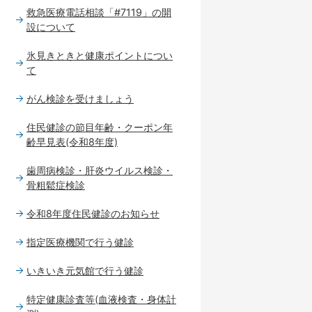
救急医療電話相談「#7119」の開
設について
氷見きときと健康ポイントについ
て
がん検診を受けましょう
住民健診の節目年齢・クーポン年
齢早見表(令和8年度)
歯周病検診・肝炎ウイルス検診・
骨粗鬆症検診
令和8年度住民健診のお知らせ
指定医療機関で行う健診
いきいき元気館で行う健診
特定健康診査等(血液検査・身体計