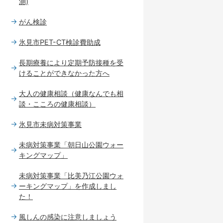
測)
がん検診
氷見市PET-CT検診費助成
長期療養により定期予防接種を受
けることができなかった方へ
大人の健康相談（健康なんでも相
談・こころの健康相談）
氷見市未病対策事業
未病対策事業「朝日山公園ウォー
キングマップ」
未病対策事業「比美乃江公園ウォ
ーキングマップ」を作成しまし
た！
風しんの感染に注意しましょう