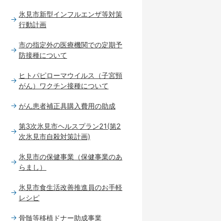
氷見市新型インフルエンザ等対策
行動計画
市の指定外の医療機関での定期予
防接種について
ヒトパピローマウイルス（子宮頸
がん）ワクチン接種について
がん患者補正具購入費用の助成
第3次氷見市ヘルスプラン21(第2
次氷見市自殺対策計画)
氷見市の保健事業（保健事業のあ
らまし）
氷見市食生活改善推進員のお手軽
レシピ
骨髄等移植ドナー助成事業