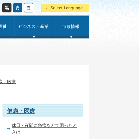
Select Language
福祉
ビジネス・産業
市政情報
康・医療
健康・医療
休日・夜間に急病などで困ったと
きは