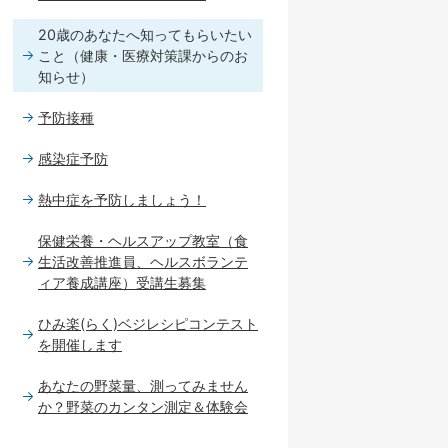
20歳のあなたへ知ってもらいたい
こと（健康・医療対策課からのお
知らせ）
予防接種
感染症予防
熱中症を予防しましょう！
保健栄養・ヘルスアップ教室（食
生活改善推進員、ヘルスボランテ
ィア養成講座）受講生募集
ひみ楽(らく)ベジレシピコンテスト
を開催します
あなたの野菜量、測ってみません
か？野菜のカンタン測定＆体験会