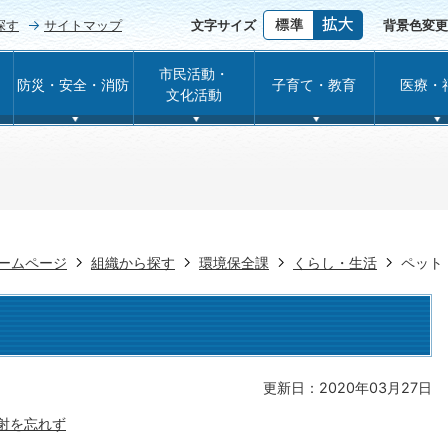
探す
サイトマップ
文字サイズ
背景色変更
市民活動・
防災・安全・消防
子育て・教育
医療・
文化活動
ームページ
組織から探す
環境保全課
くらし・生活
ペット
更新日：2020年03月27日
射を忘れず