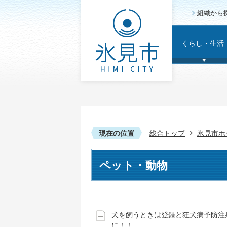
組織から
くらし・生活
現在の位置
総合トップ
氷見市ホ
ペット・動物
犬を飼うときは登録と狂犬病予防注
に！！