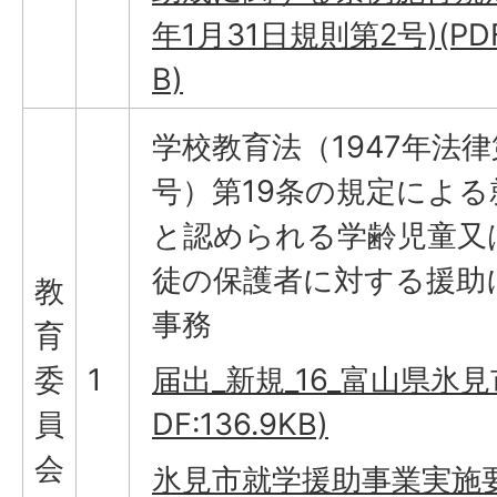
年1月31日規則第2号)(PDF
B)
学校教育法（1947年法律
号）第19条の規定による
と認められる学齢児童又
徒の保護者に対する援助
教
事務
育
委
1
届出_新規_16_富山県氷見市
員
DF:136.9KB)
会
氷見市就学援助事業実施要