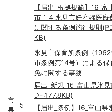
【届出_根拠規範】16_富
市_1_4 氷見市妊産婦医
に関する条例施行規則(PDF:
KB)
氷見市保育所条例（196
市条例第14号）による保
免に関する事務
届出_新規_16_富山県氷見市
DF:177.8KB)
市
5
【届出_条例】16_富山県
長