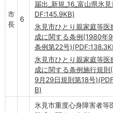
届出_新規_16_富山県氷見市
市
DF:145.9KB)
6
長
氷見市ひとり親家庭等医
成に関する条例(1980年9
条例第22号)(PDF:138.3K
氷見市ひとり親家庭等医
成に関する条例施行規則(1
9月29日規則第18号)(PDF
B)
氷見市重度心身障害者等