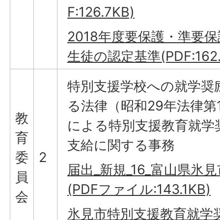
F:126.7KB)
2018年度要保護・準要
生徒の認定基準(PDF:162.
特別支援学校への就学奨
る法律（昭和29年法律第1
教
による特別支援教育就学
育
支給に関する事務
委
2
届出_新規_16_富山県氷見市
員
(PDFファイル:143.1KB)
会
氷見市特別支援教育就学