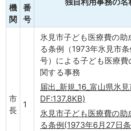
独自利用事務の名
機
番
関
号
氷見市子ども医療費の助
る条例（1973年氷見市条
号）による子ども医療費
関する事務
届出_新規_16_富山県氷見市_
市
DF:137.8KB)
1
長
氷見市子ども医療費の助
る条例(1973年6月27日