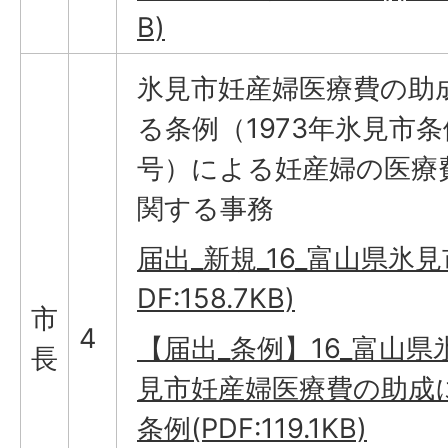
B)
氷見市妊産婦医療費の助
る条例（1973年氷見市条
号）による妊産婦の医療
関する事務
届出_新規_16_富山県氷見市_
DF:158.7KB)
市
4
【届出_条例】16_富山県
長
見市妊産婦医療費の助成
条例(PDF:119.1KB)