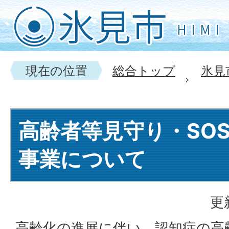
現在の位置
総合トップ
氷見
高齢者等見守り・SO
事業について
更
高齢化の進展に伴い、認知症の高