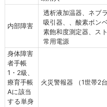
透析液加温器、ネブ
吸引器、、酸素ボン
内部障害
素飽和度測定器、ス
常用電源
身体障害
者手帳
1・2級、
療育手帳
火災警報器 （1世帯2
Aに該当
する単身