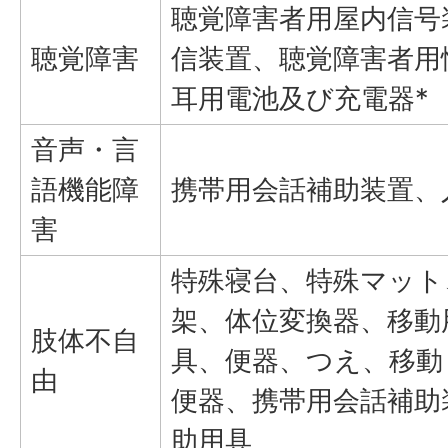
聴覚障害者用屋内信号
聴覚障害
信装置、聴覚障害者用
耳用電池及び充電器*
音声・言
語機能障
携帯用会話補助装置、
害
特殊寝台、特殊マット
架、体位変換器、移動
肢体不自
具、便器、つえ、移動
由
便器、携帯用会話補助
助用具