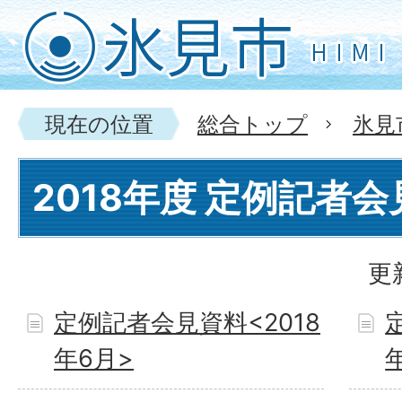
現在の位置
総合トップ
氷見
2018年度 定例記者
更
定例記者会見資料<2018
年6月>