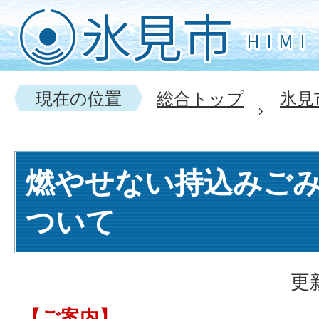
現在の位置
総合トップ
氷見
燃やせない持込みご
ついて
更
【ご案内】