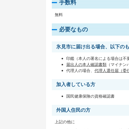
手数料
無料
必要なもの
氷見市に届け出る場合、以下の
印鑑（本人の署名による場合は不
届出人の本人確認書類
（マイナン
代理人の場合、
代理人選任届（委
加入者している方
国民健康保険の資格確認書
外国人住民の方
上記の他に