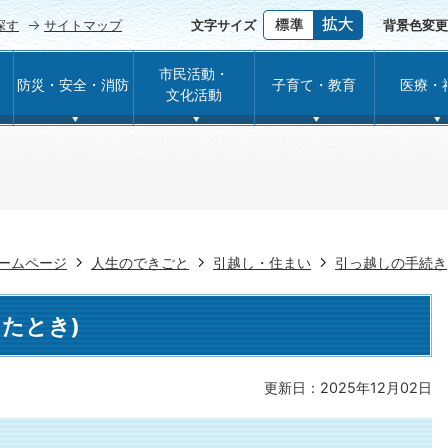
探す
サイトマップ
文字サイズ
背景色変更
市民活動・
防災・安全・消防
子育て・教育
医療・
文化活動
ームページ
人生のできごと
引越し・住まい
引っ越しの手続き
たとき)
更新日：2025年12月02日