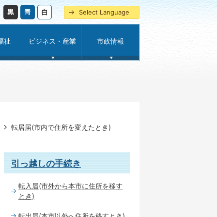
Select Language
福祉
ビジネス・産業
市政情報
転居届(市内で住所を変えたとき)
引っ越しの手続き
転入届(市外から本市に住所を移す
とき)
転出届(本市以外へ住所を移すとき)