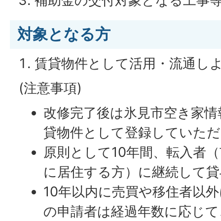
補助金の交付対象となる工事
対象となる方
賃貸物件として活用・流通し
者
(注意事項)
空き家の所有者から借り受け、
改修完了後は氷見市空き家情
ース)しようとする方
貸物件として登録していただ
原則として10年間、転入者
に居住する方）に継続して貸
10年以内に売買や移住者以
の申請者は経過年数に応じて