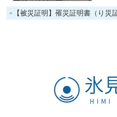
【被災証明】罹災証明書（り災
氷
見
市
HIMI
CITY