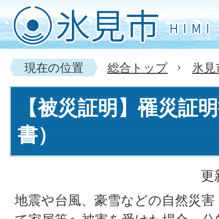
現在の位置
総合トップ
氷見
【被災証明】罹災証明
書）
更
地震や台風、豪雪などの自然災害