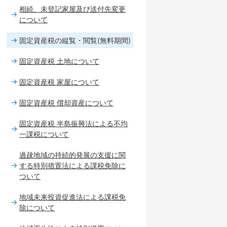
相続、未登記家屋及び送付先変更
について
固定資産税の縦覧・閲覧(無料期間)
固定資産税 土地について
固定資産税 家屋について
固定資産税 償却資産について
固定資産税 半島振興法による不均
一課税について
過疎地域の持続的発展の支援に関
する特別措置法による課税免除に
ついて
地域未来投資促進法による課税免
除について