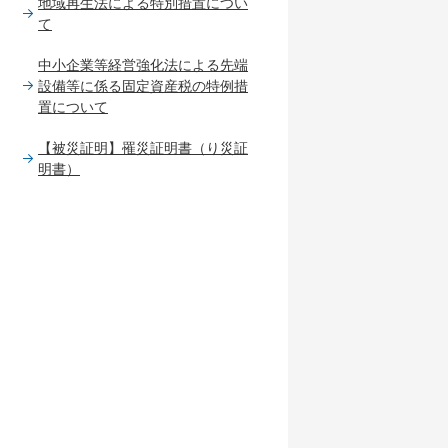
地域再生法による特別措置につい
て
中小企業等経営強化法による先端
設備等に係る固定資産税の特例措
置について
【被災証明】罹災証明書（り災証
明書）