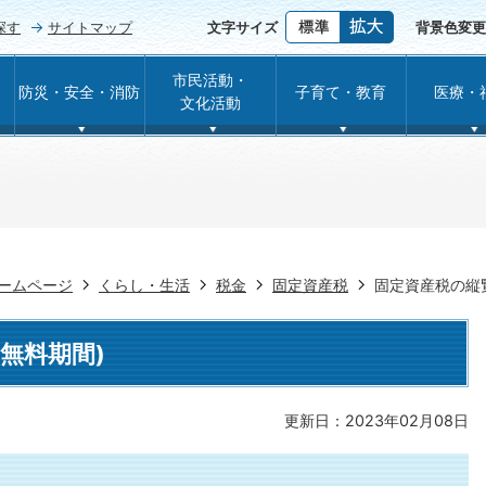
探す
サイトマップ
文字サイズ
背景色変更
市民活動・
防災・安全・消防
子育て・教育
医療・
文化活動
ームページ
くらし・生活
税金
固定資産税
固定資産税の縦
無料期間)
更新日：2023年02月08日