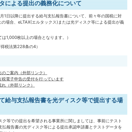
タによる提出の義務化について
1月1日以降に提出する給与支払報告書について、前々年の国税に対
の場合、eLTAX(エルタックス)または光ディスク等による提出が義
ては1,000枚以上の場合となります。）
所得税法第228条の4）
出のご案内（外部リンク）
地方税電子申告の受付を行っています
の流れ（外部リンク）
て給与支払報告書を光ディスク等で提出する場
スク等での提出を希望される事業所に関しましては、事前にテスト
支払報告書の光ディスク等による提出承認申請書とテストデータを