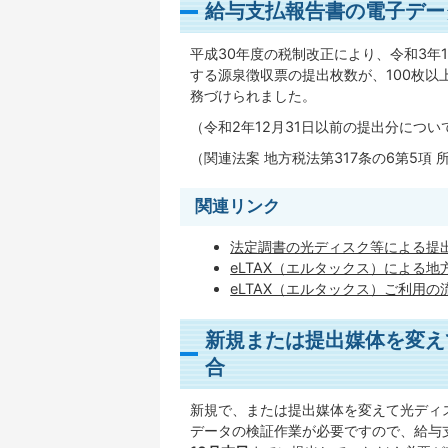
給与支払報告書の電子デー
平成30年度の税制改正により、令和3年
する源泉徴収票の提出枚数が、100枚以上
務づけられました。
（令和2年12月31日以前の提出分につい
（関連法案 地方税法第317条の6第5項 
関連リンク
法定調書の光ディスク等による提
eLTAX（エルタックス）による
eLTAX（エルタックス）ご利用
新規または提出媒体を変え
合
新規で、または提出媒体を変えて光ディ
データの検証作業が必要ですので、給与