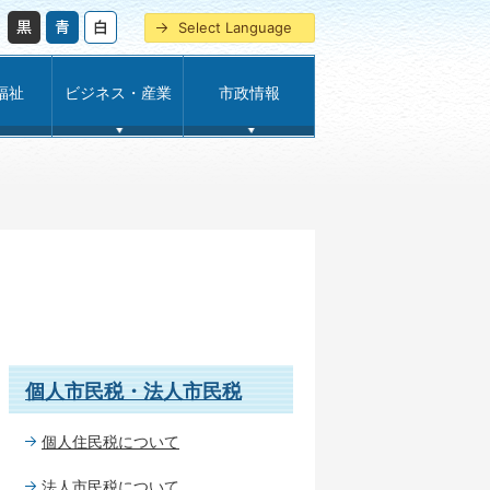
Select Language
福祉
ビジネス・産業
市政情報
個人市民税・法人市民税
個人住民税について
法人市民税について