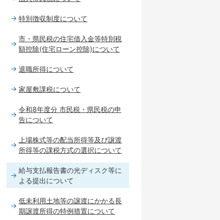
特別徴収制度について
市・県民税の住宅借入金等特別税
額控除(住宅ローン控除)について
退職所得について
家屋敷課税について
令和8年度分 市民税・県民税の申
告について
上場株式等の配当所得等及び譲渡
所得等の課税方式の選択について
給与支払報告書の光ディスク等に
よる提出について
低未利用土地等の譲渡にかかる長
期譲渡所得の特例措置について