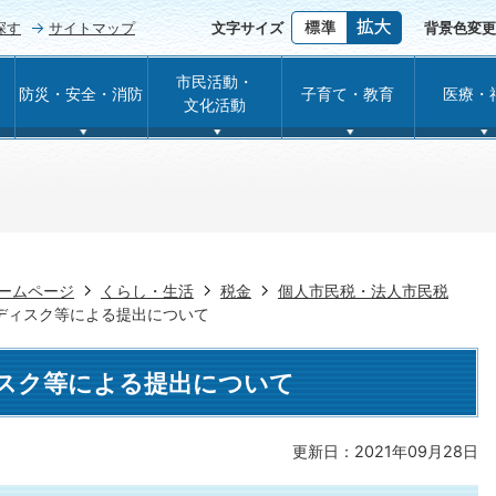
探す
サイトマップ
文字サイズ
背景色変更
市民活動・
防災・安全・消防
子育て・教育
医療・
文化活動
ームページ
くらし・生活
税金
個人市民税・法人市民税
ディスク等による提出について
スク等による提出について
更新日：2021年09月28日