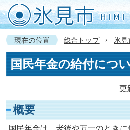
現在の位置
総合トップ
氷見
国民年金の給付につ
更
概要
国民年金は、老後や万一のときに