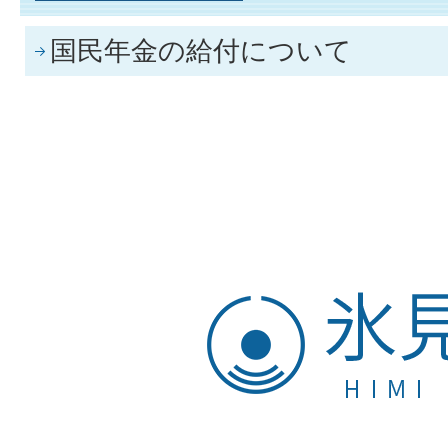
国民年金の給付について
氷
見
市
HIMI
CITY