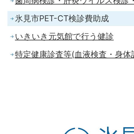
歯周病検診・肝炎ウイルス検診
氷見市PET-CT検診費助成
いきいき元気館で行う健診
特定健康診査等(血液検査・身体
氷