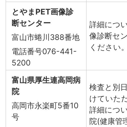
とやまPET画像診
断センター
詳細につい
像診断セ
富山市蜷川388番地
ください
電話番号076-441-
5200
富山県厚生連高岡病
検査と別
院
けていた
高岡市永楽町5番10
詳細につ
号
院(健康管