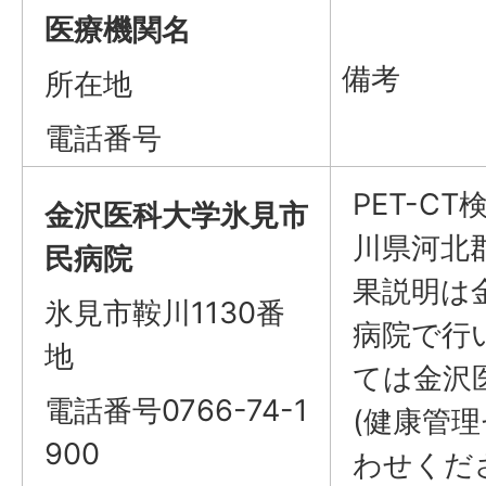
医療機関名
備考
所在地
電話番号
PET-C
金沢医科大学氷見市
川県河北
民病院
果説明は
氷見市鞍川1130番
病院で行
地
ては金沢
電話番号0766-74-1
(健康管
900
わせくだ