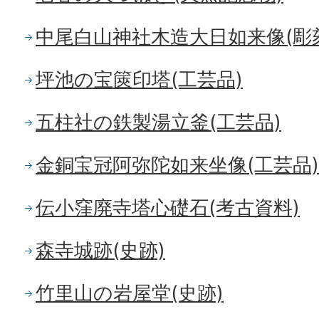
中尾白山神社木造大日如来像(彫
坪池の宝篋印塔(工芸品)
五柱社の鉄製湯立釜(工芸品)
金銅宝冠阿弥陀如来坐像(工芸品)
伝小窪廃寺塔心礎石(考古資料)
森寺城跡(史跡)
竹里山の岩屋堂(史跡)