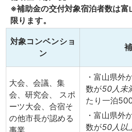
※補助金の交付対象宿泊者数は富
限ります。
対象コンベンショ
ン
・富山県外
大会、会議、集
数が
50人未
会、研究会、 スポ
たり一泊50
ーツ大会、合宿そ
・富山県外
の他市長が認める
数が
50人以
事業