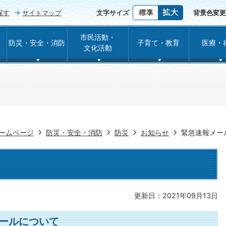
探す
サイトマップ
文字サイズ
背景色変更
市民活動・
防災・安全・消防
子育て・教育
医療・
文化活動
ームページ
防災・安全・消防
防災
お知らせ
緊急速報メー
更新日：2021年09月13日
ールについて