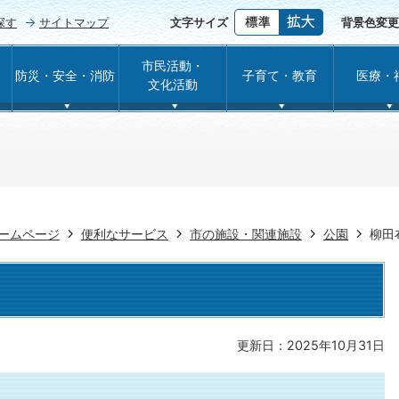
探す
サイトマップ
文字サイズ
背景色変更
市民活動・
防災・安全・消防
子育て・教育
医療・
文化活動
ームページ
便利なサービス
市の施設・関連施設
公園
柳田
更新日：2025年10月31日