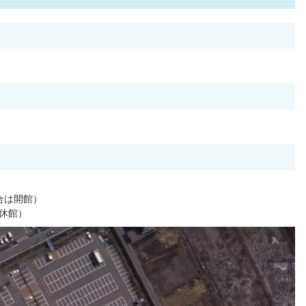
合は開館）
季休館）