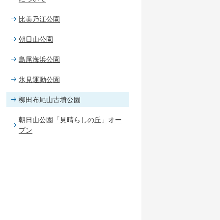
比美乃江公園
朝日山公園
島尾海浜公園
氷見運動公園
柳田布尾山古墳公園
朝日山公園「見晴らしの丘」オー
プン