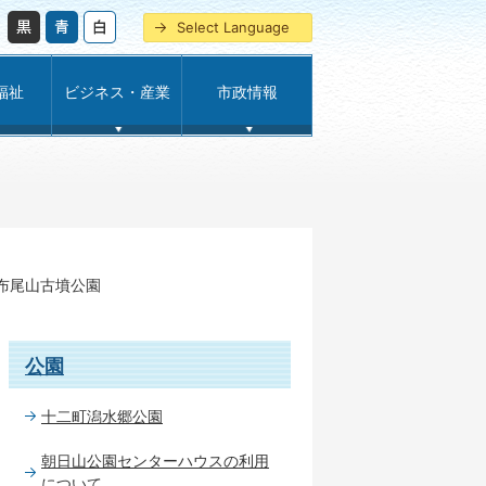
Select Language
福祉
ビジネス・産業
市政情報
布尾山古墳公園
公園
十二町潟水郷公園
朝日山公園センターハウスの利用
について